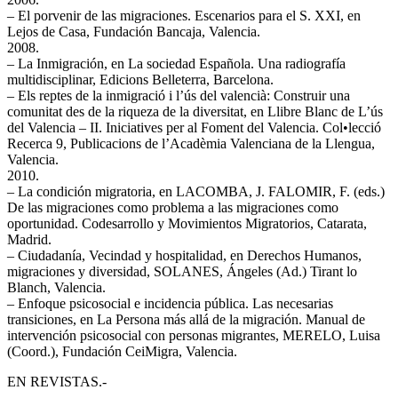
– El porvenir de las migraciones. Escenarios para el S. XXI, en
Lejos de Casa, Fundación Bancaja, Valencia.
2008.
– La Inmigración, en La sociedad Española. Una radiografía
multidisciplinar, Edicions Belleterra, Barcelona.
– Els reptes de la inmigració i l’ús del valencià: Construir una
comunitat des de la riqueza de la diversitat, en Llibre Blanc de L’ús
del Valencia – II. Iniciatives per al Foment del Valencia. Col•lecció
Recerca 9, Publicacions de l’Acadèmia Valenciana de la Llengua,
Valencia.
2010.
– La condición migratoria, en LACOMBA, J. FALOMIR, F. (eds.)
De las migraciones como problema a las migraciones como
oportunidad. Codesarrollo y Movimientos Migratorios, Catarata,
Madrid.
– Ciudadanía, Vecindad y hospitalidad, en Derechos Humanos,
migraciones y diversidad, SOLANES, Ángeles (Ad.) Tirant lo
Blanch, Valencia.
– Enfoque psicosocial e incidencia pública. Las necesarias
transiciones, en La Persona más allá de la migración. Manual de
intervención psicosocial con personas migrantes, MERELO, Luisa
(Coord.), Fundación CeiMigra, Valencia.
EN REVISTAS.-